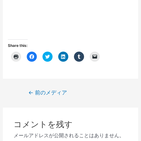
Share this:
ク
F
ク
ク
ク
ク
リ
a
リ
リ
リ
リ
ッ
c
ッ
ッ
ッ
ッ
ク
e
ク
ク
ク
ク
し
b
し
し
し
し
て
o
て
て
て
て
印
o
T
L
T
友
刷
k
w
i
u
達
(
で
i
n
m
に
投
←
前のメディア
新
共
t
k
b
メ
し
有
t
e
l
ー
稿
い
す
e
d
r
ル
ウ
る
r
I
で
で
ナ
ィ
に
で
n
共
リ
ン
は
共
で
有
ン
ビ
ド
ク
有
共
(
ク
ウ
リ
(
有
新
を
コメントを残す
で
ゲ
ッ
新
(
し
送
開
ク
し
新
い
信
き
し
い
し
ウ
(
ー
メールアドレスが公開されることはありません。
ま
て
ウ
い
ィ
新