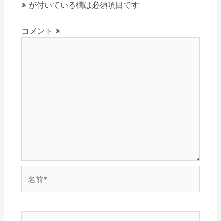
す
く
ィ
ウ
ン
し
シ
※
が付いている欄は必須項目です
)
だ
ン
ィ
ド
い
さ
ド
ン
ウ
ウ
ョ
い
ウ
ド
で
ィ
(
で
ウ
開
ン
コメント
※
ン
新
開
で
き
ド
し
き
開
ま
ウ
い
ま
き
す
で
ウ
す
ま
)
開
ィ
)
す
き
ン
)
ま
ド
す
ウ
)
で
開
き
ま
す
)
名
前
*
メ