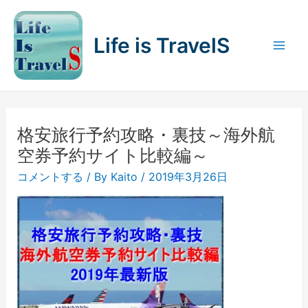
内
容
Life is TravelS
を
Mai
ス
キ
Men
ッ
プ
格安旅行予約攻略・裏技～海外航
空券予約サイト比較編～
コメントする
/ By
Kaito
/
2019年3月26日