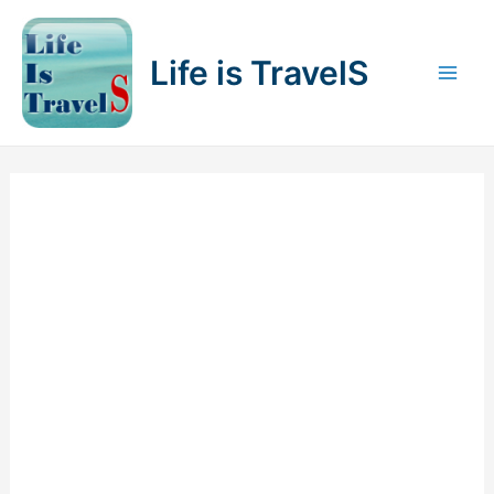
内
容
Life is TravelS
を
Mai
ス
キ
Men
ッ
プ