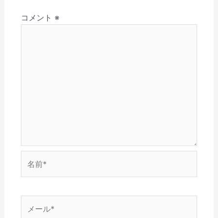
さ
ド
ン
ウ
ウ
ョ
い
ウ
ド
で
ィ
(
で
ウ
開
ン
コメント
※
ン
新
開
で
き
ド
し
き
開
ま
ウ
い
ま
き
す
で
ウ
す
ま
)
開
ィ
)
す
き
ン
)
ま
ド
す
ウ
)
で
開
き
ま
す
)
名
前
*
メ
ー