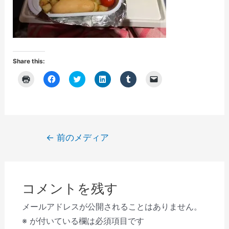
Share this:
ク
F
ク
ク
ク
ク
リ
a
リ
リ
リ
リ
ッ
c
ッ
ッ
ッ
ッ
ク
e
ク
ク
ク
ク
し
b
し
し
し
し
て
o
て
て
て
て
印
o
T
L
T
友
刷
k
w
i
u
達
(
で
i
n
m
に
投
←
前のメディア
新
共
t
k
b
メ
し
有
t
e
l
ー
稿
い
す
e
d
r
ル
ウ
る
r
I
で
で
ナ
ィ
に
で
n
共
リ
ン
は
共
で
有
ン
ビ
ド
ク
有
共
(
ク
ウ
リ
(
有
新
を
コメントを残す
で
ゲ
ッ
新
(
し
送
開
ク
し
新
い
信
き
し
い
し
ウ
(
ー
メールアドレスが公開されることはありません。
ま
て
ウ
い
ィ
新
す
く
ィ
ウ
ン
し
シ
※
が付いている欄は必須項目です
)
だ
ン
ィ
ド
い