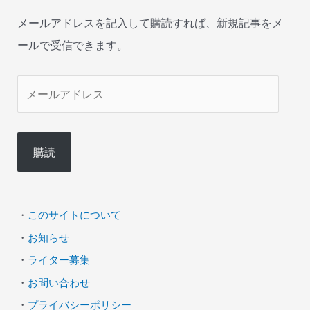
メールアドレスを記入して購読すれば、新規記事をメ
ールで受信できます。
メ
ー
ル
購読
ア
ド
レ
・
このサイトについて
ス
・
お知らせ
・
ライター募集
・
お問い合わせ
・
プライバシーポリシー