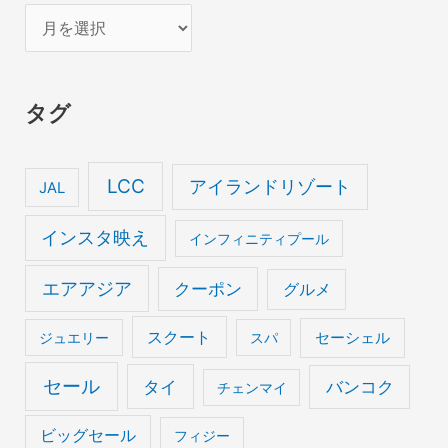
ア
ー
カ
タグ
イ
ブ
LCC
アイランドリゾート
JAL
インスタ映え
インフィニティプール
エアアジア
クーポン
グルメ
スクート
セーシェル
ジュエリー
スパ
セール
タイ
バンコク
チェンマイ
ビッグセール
フィジー