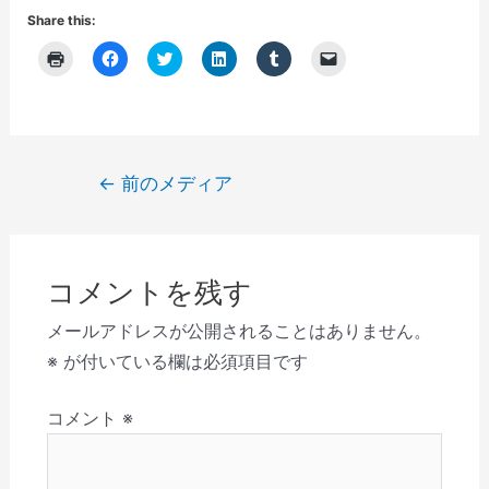
Share this:
ク
F
ク
ク
ク
ク
リ
a
リ
リ
リ
リ
ッ
c
ッ
ッ
ッ
ッ
ク
e
ク
ク
ク
ク
し
b
し
し
し
し
て
o
て
て
て
て
印
o
T
L
T
友
刷
k
w
i
u
達
(
で
i
n
m
に
投
←
前のメディア
新
共
t
k
b
メ
し
有
t
e
l
ー
稿
い
す
e
d
r
ル
ウ
る
r
I
で
で
ナ
ィ
に
で
n
共
リ
ン
は
共
で
有
ン
ビ
ド
ク
有
共
(
ク
ウ
リ
(
有
新
を
コメントを残す
で
ゲ
ッ
新
(
し
送
開
ク
し
新
い
信
き
し
い
し
ウ
(
ー
メールアドレスが公開されることはありません。
ま
て
ウ
い
ィ
新
す
く
ィ
ウ
ン
し
シ
※
が付いている欄は必須項目です
)
だ
ン
ィ
ド
い
さ
ド
ン
ウ
ウ
ョ
い
ウ
ド
で
ィ
(
で
ウ
開
ン
コメント
※
ン
新
開
で
き
ド
し
き
開
ま
ウ
い
ま
き
す
で
ウ
す
ま
)
開
ィ
)
す
き