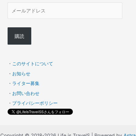
メ
ー
ル
購読
ア
ド
レ
・
このサイトについて
ス
・
お知らせ
・
ライター募集
・
お問い合わせ
・
プライバシーポリシー
Copyright © 2018-2026 Life is TravelS | Powered by
Astra