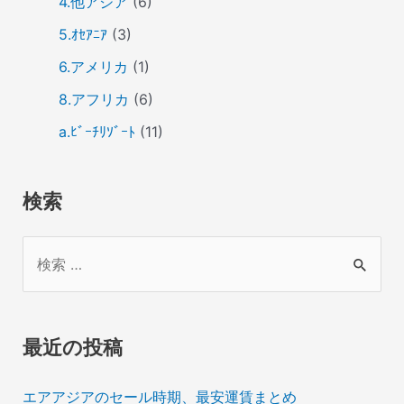
4.他アジア
(6)
5.ｵｾｱﾆｱ
(3)
6.アメリカ
(1)
8.アフリカ
(6)
a.ﾋﾞｰﾁﾘｿﾞｰﾄ
(11)
検索
検
索
対
象
最近の投稿
:
エアアジアのセール時期、最安運賃まとめ