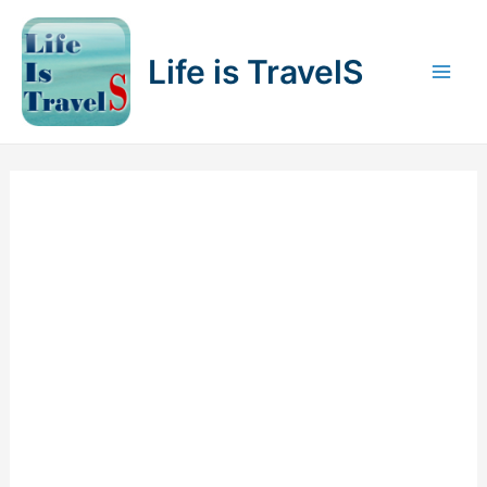
内
容
Life is TravelS
を
Mai
ス
キ
Men
ッ
プ