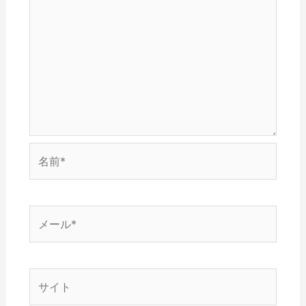
ン
)
ま
ド
す
ウ
)
で
開
き
ま
す
)
名
前
*
メ
ー
ル
*
サ
イ