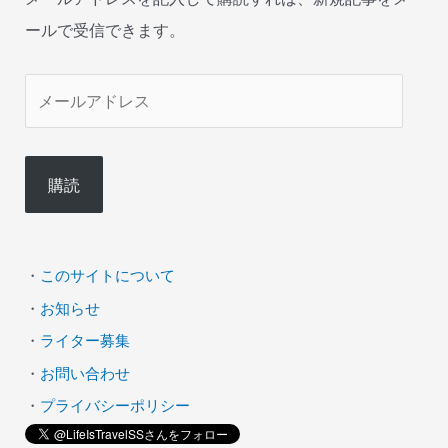
ールで受信できます。
メ
ー
ル
購読
ア
ド
レ
・
このサイトについて
ス
・
お知らせ
・
ライター募集
・
お問い合わせ
・
プライバシーポリシー