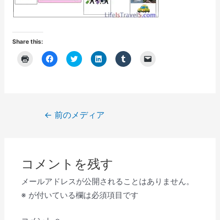
Share this:
ク
F
ク
ク
ク
ク
リ
a
リ
リ
リ
リ
ッ
c
ッ
ッ
ッ
ッ
ク
e
ク
ク
ク
ク
し
b
し
し
し
し
て
o
て
て
て
て
印
o
T
L
T
友
刷
k
w
i
u
達
(
で
i
n
m
に
投
←
前のメディア
新
共
t
k
b
メ
し
有
t
e
l
ー
稿
い
す
e
d
r
ル
ウ
る
r
I
で
で
ナ
ィ
に
で
n
共
リ
ン
は
共
で
有
ン
ビ
ド
ク
有
共
(
ク
ウ
リ
(
有
新
を
コメントを残す
で
ゲ
ッ
新
(
し
送
開
ク
し
新
い
信
き
し
い
し
ウ
(
ー
メールアドレスが公開されることはありません。
ま
て
ウ
い
ィ
新
す
く
ィ
ウ
ン
し
シ
※
が付いている欄は必須項目です
)
だ
ン
ィ
ド
い
さ
ド
ン
ウ
ウ
ョ
い
ウ
ド
で
ィ
(
で
ウ
開
ン