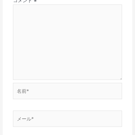
コメント
※
ン
新
開
で
き
ド
し
き
開
ま
ウ
い
ま
き
す
で
ウ
す
ま
)
開
ィ
)
す
き
ン
)
ま
ド
す
ウ
)
で
開
き
ま
す
)
名
前
*
メ
ー
ル