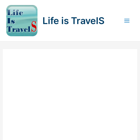
内
容
Life is TravelS
を
Mai
ス
キ
Men
ッ
プ