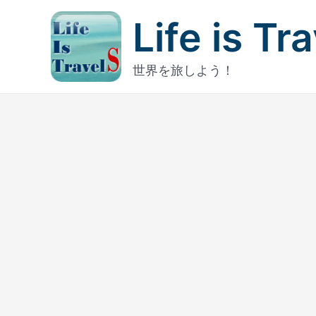
内
Life is Tr
容
を
ス
世界を旅しよう！
キ
ッ
プ