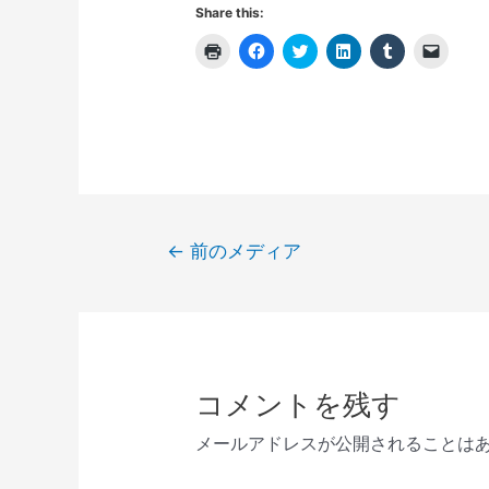
Share this:
ク
F
ク
ク
ク
ク
リ
a
リ
リ
リ
リ
ッ
c
ッ
ッ
ッ
ッ
ク
e
ク
ク
ク
ク
し
b
し
し
し
し
て
o
て
て
て
て
印
o
T
L
T
友
刷
k
w
i
u
達
(
で
i
n
m
に
新
共
t
k
b
メ
し
有
t
e
l
ー
い
す
e
d
r
ル
ウ
る
r
I
で
で
ィ
に
で
n
共
リ
投
ン
は
共
で
有
ン
←
前のメディア
ド
ク
有
共
(
ク
稿
ウ
リ
(
有
新
を
で
ッ
新
(
し
送
開
ク
し
新
い
信
ナ
き
し
い
し
ウ
(
ま
て
ウ
い
ィ
新
ビ
す
く
ィ
ウ
ン
し
)
だ
ン
ィ
ド
い
ゲ
さ
ド
ン
ウ
ウ
い
ウ
ド
で
ィ
ー
コメントを残す
(
で
ウ
開
ン
新
開
で
き
ド
シ
し
き
開
ま
ウ
メールアドレスが公開されることは
い
ま
き
す
で
ョ
ウ
す
ま
)
開
ィ
)
す
き
ン
ン
)
ま