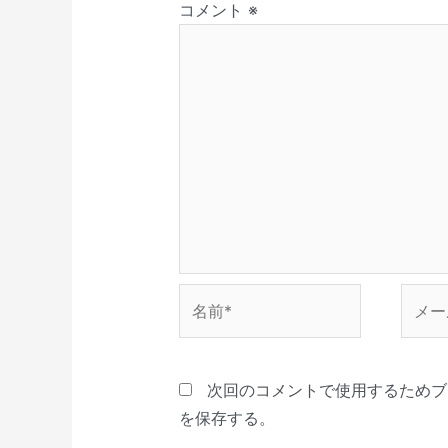
コメント
※
ド
す
ウ
)
で
開
き
ま
す
)
名
メ
前
ー
*
ル
*
次回のコメントで使用するためブ
を保存する。