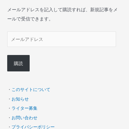
メールアドレスを記入して購読すれば、新規記事をメ
ールで受信できます。
メ
ー
ル
購読
ア
ド
レ
・
このサイトについて
ス
・
お知らせ
・
ライター募集
・
お問い合わせ
・
プライバシーポリシー