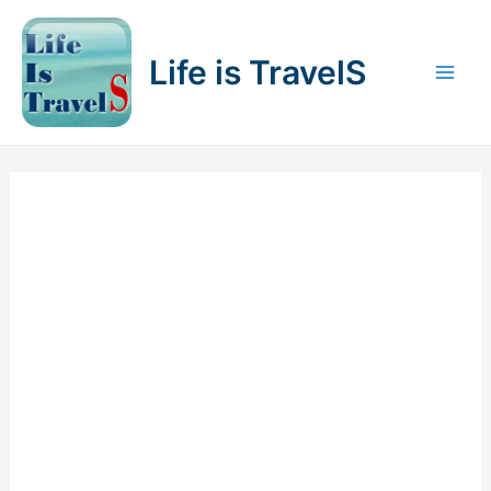
内
容
Life is TravelS
を
Mai
ス
キ
Men
ッ
プ