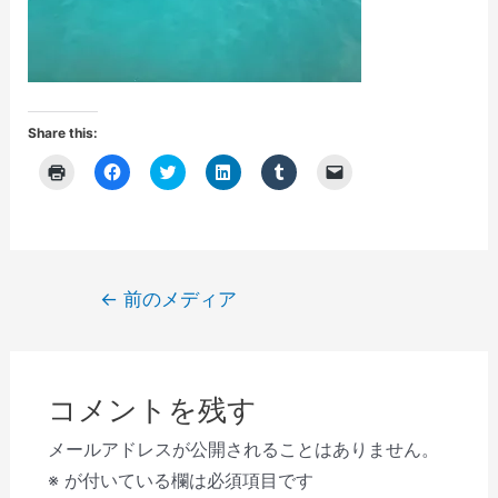
Share this:
ク
F
ク
ク
ク
ク
リ
a
リ
リ
リ
リ
ッ
c
ッ
ッ
ッ
ッ
ク
e
ク
ク
ク
ク
し
b
し
し
し
し
て
o
て
て
て
て
印
o
T
L
T
友
刷
k
w
i
u
達
(
で
i
n
m
に
投
←
前のメディア
新
共
t
k
b
メ
し
有
t
e
l
ー
稿
い
す
e
d
r
ル
ウ
る
r
I
で
で
ナ
ィ
に
で
n
共
リ
ン
は
共
で
有
ン
ビ
ド
ク
有
共
(
ク
ウ
リ
(
有
新
を
コメントを残す
で
ゲ
ッ
新
(
し
送
開
ク
し
新
い
信
き
し
い
し
ウ
(
ー
メールアドレスが公開されることはありません。
ま
て
ウ
い
ィ
新
す
く
ィ
ウ
ン
し
シ
※
が付いている欄は必須項目です
)
だ
ン
ィ
ド
い