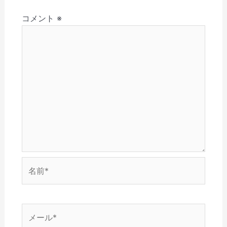
さ
ド
ン
ウ
ウ
ョ
い
ウ
ド
で
ィ
(
で
ウ
開
ン
コメント
※
ン
新
開
で
き
ド
し
き
開
ま
ウ
い
ま
き
す
で
ウ
す
ま
)
開
ィ
)
す
き
ン
)
ま
ド
す
ウ
)
で
開
き
ま
す
)
名
前
*
メ
ー