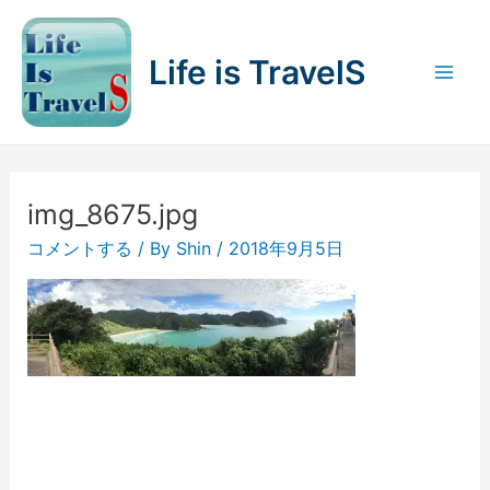
内
容
Life is TravelS
を
Mai
ス
キ
Men
ッ
プ
img_8675.jpg
コメントする
/ By
Shin
/
2018年9月5日