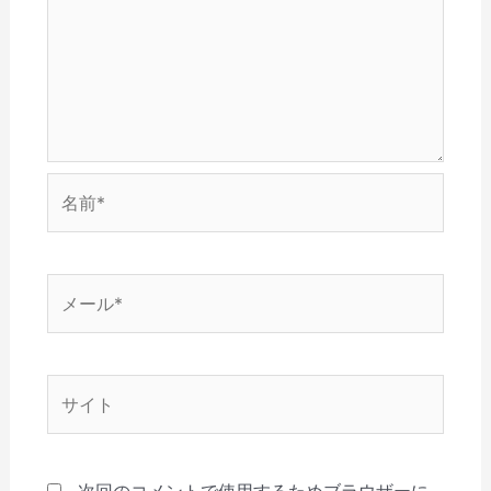
開
き
ま
す
)
名
前
*
メ
ー
ル
*
サ
イ
ト