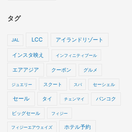
カ
タグ
イ
ブ
LCC
アイランドリゾート
JAL
インスタ映え
インフィニティプール
エアアジア
クーポン
グルメ
スクート
セーシェル
ジュエリー
スパ
セール
タイ
バンコク
チェンマイ
ビッグセール
フィジー
ホテル予約
フィジーエアウェイズ