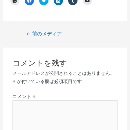
リ
a
リ
リ
リ
リ
ッ
c
ッ
ッ
ッ
ッ
ク
e
ク
ク
ク
ク
し
b
し
し
し
し
て
o
て
て
て
て
印
o
T
L
T
友
刷
k
w
i
u
達
(
で
i
n
m
に
投
←
前のメディア
新
共
t
k
b
メ
し
有
t
e
l
ー
稿
い
す
e
d
r
ル
ウ
る
r
I
で
で
ナ
ィ
に
で
n
共
リ
ン
は
共
で
有
ン
ビ
ド
ク
有
共
(
ク
ウ
リ
(
有
新
を
コメントを残す
で
ゲ
ッ
新
(
し
送
開
ク
し
新
い
信
き
し
い
し
ウ
(
ー
メールアドレスが公開されることはありません。
ま
て
ウ
い
ィ
新
す
く
ィ
ウ
ン
し
シ
※
が付いている欄は必須項目です
)
だ
ン
ィ
ド
い
さ
ド
ン
ウ
ウ
ョ
い
ウ
ド
で
ィ
(
で
ウ
開
ン
コメント
※
ン
新
開
で
き
ド
し
き
開
ま
ウ
い
ま
き
す
で
ウ
す
ま
)
開
ィ
)
す
き
ン
)
ま
ド
す
ウ
)
で