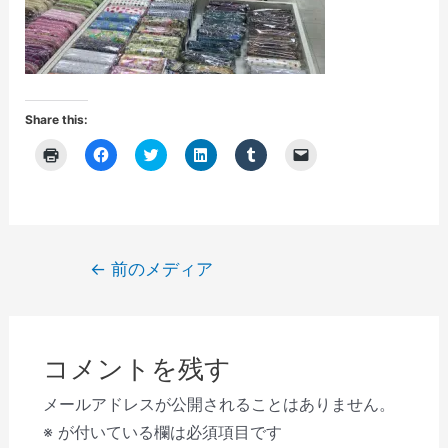
Share this:
ク
F
ク
ク
ク
ク
リ
a
リ
リ
リ
リ
ッ
c
ッ
ッ
ッ
ッ
ク
e
ク
ク
ク
ク
し
b
し
し
し
し
て
o
て
て
て
て
印
o
T
L
T
友
刷
k
w
i
u
達
(
で
i
n
m
に
投
←
前のメディア
新
共
t
k
b
メ
し
有
t
e
l
ー
稿
い
す
e
d
r
ル
ウ
る
r
I
で
で
ナ
ィ
に
で
n
共
リ
ン
は
共
で
有
ン
ビ
ド
ク
有
共
(
ク
ウ
リ
(
有
新
を
コメントを残す
で
ゲ
ッ
新
(
し
送
開
ク
し
新
い
信
き
し
い
し
ウ
(
ー
メールアドレスが公開されることはありません。
ま
て
ウ
い
ィ
新
す
く
ィ
ウ
ン
し
シ
※
が付いている欄は必須項目です
)
だ
ン
ィ
ド
い