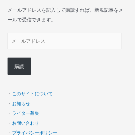
メールアドレスを記入して購読すれば、新規記事をメ
ールで受信できます。
メ
ー
ル
購読
ア
ド
レ
・
このサイトについて
ス
・
お知らせ
・
ライター募集
・
お問い合わせ
・
プライバシーポリシー