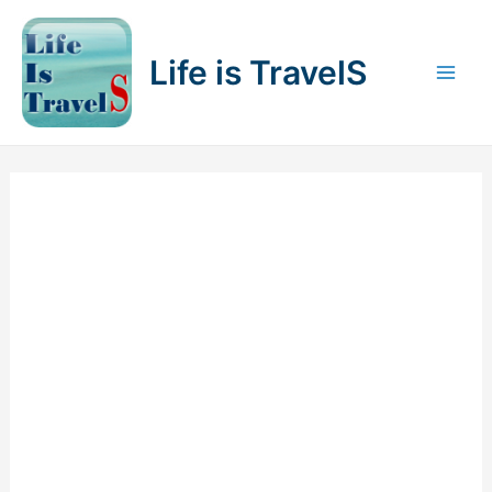
内
容
Life is TravelS
を
Mai
ス
キ
Men
ッ
プ