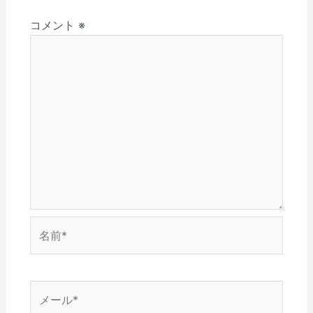
さ
ド
ン
ウ
ウ
ョ
い
ウ
ド
で
ィ
(
で
ウ
開
ン
コメント
※
ン
新
開
で
き
ド
し
き
開
ま
ウ
い
ま
き
す
で
ウ
す
ま
)
開
ィ
)
す
き
ン
)
ま
ド
す
ウ
)
で
開
き
ま
す
)
名
前
*
メ
ー