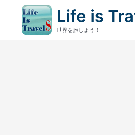
内
Life is Tr
容
を
ス
世界を旅しよう！
キ
ッ
プ