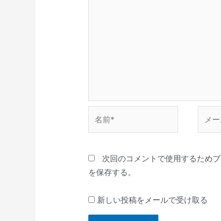
ま
す
)
名
メ
前
ー
*
ル
*
次回のコメントで使用するためブ
を保存する。
新しい投稿をメールで受け取る