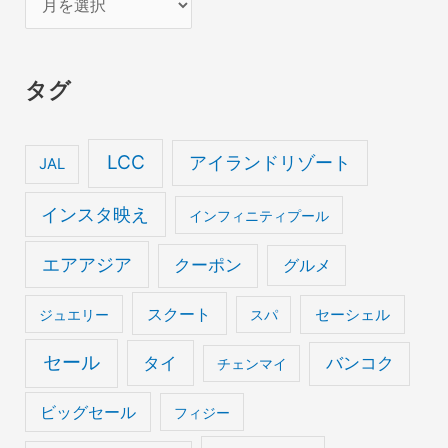
ー
カ
タグ
イ
ブ
LCC
アイランドリゾート
JAL
インスタ映え
インフィニティプール
エアアジア
クーポン
グルメ
スクート
セーシェル
ジュエリー
スパ
セール
タイ
バンコク
チェンマイ
ビッグセール
フィジー