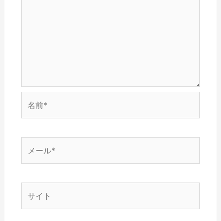
ウ
)
で
開
き
ま
す
)
名
前
*
メ
ー
ル
*
サ
イ
ト