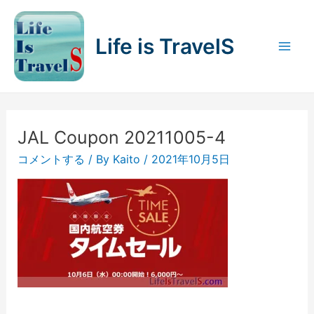
内
容
Life is TravelS
を
Mai
ス
キ
Men
ッ
プ
JAL Coupon 20211005-4
コメントする
/ By
Kaito
/
2021年10月5日