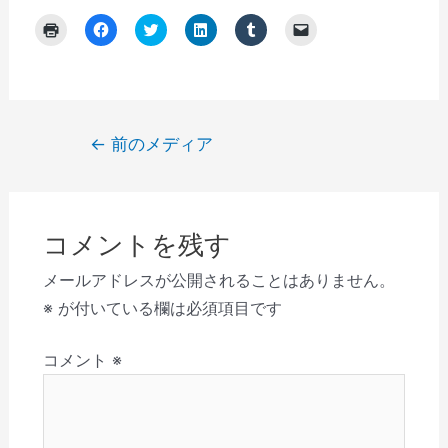
ク
F
ク
ク
ク
ク
リ
a
リ
リ
リ
リ
ッ
c
ッ
ッ
ッ
ッ
ク
e
ク
ク
ク
ク
し
b
し
し
し
し
て
o
て
て
て
て
印
o
T
L
T
友
刷
k
w
i
u
達
(
で
i
n
m
に
投
←
前のメディア
新
共
t
k
b
メ
し
有
t
e
l
ー
稿
い
す
e
d
r
ル
ウ
る
r
I
で
で
ナ
ィ
に
で
n
共
リ
ン
は
共
で
有
ン
ビ
ド
ク
有
共
(
ク
ウ
リ
(
有
新
を
コメントを残す
で
ゲ
ッ
新
(
し
送
開
ク
し
新
い
信
き
し
い
し
ウ
(
ー
メールアドレスが公開されることはありません。
ま
て
ウ
い
ィ
新
す
く
ィ
ウ
ン
し
シ
※
が付いている欄は必須項目です
)
だ
ン
ィ
ド
い
さ
ド
ン
ウ
ウ
ョ
い
ウ
ド
で
ィ
(
で
ウ
開
ン
コメント
※
ン
新
開
で
き
ド
し
き
開
ま
ウ
い
ま
き
す
で
ウ
す
ま
)
開
ィ
)
す
き
ン
)
ま
ド
す