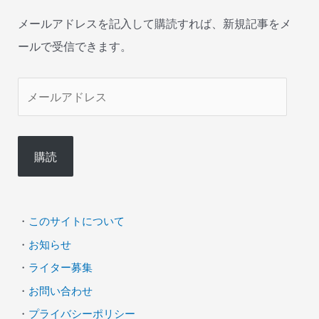
メールアドレスを記入して購読すれば、新規記事をメ
ールで受信できます。
メ
ー
ル
購読
ア
ド
レ
・
このサイトについて
ス
・
お知らせ
・
ライター募集
・
お問い合わせ
・
プライバシーポリシー