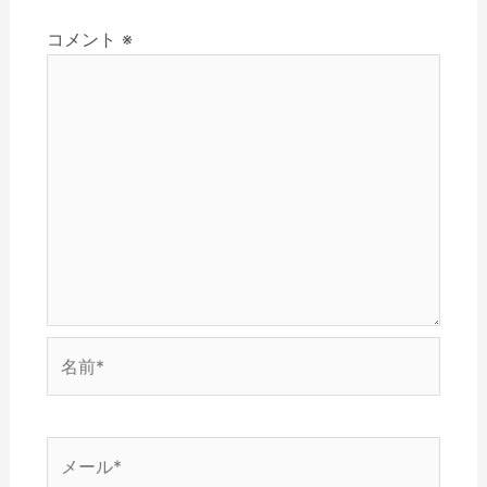
さ
ド
ン
ウ
ウ
ョ
い
ウ
ド
で
ィ
(
で
ウ
開
ン
コメント
※
ン
新
開
で
き
ド
し
き
開
ま
ウ
い
ま
き
す
で
ウ
す
ま
)
開
ィ
)
す
き
ン
)
ま
ド
す
ウ
)
で
開
き
ま
す
)
名
前
*
メ
ー