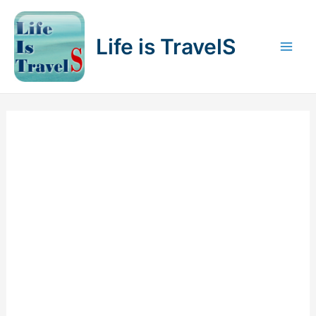
内
容
Life is TravelS
を
Mai
ス
キ
Men
ッ
プ