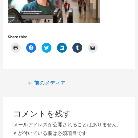
Share this:
ク
F
ク
ク
ク
ク
リ
a
リ
リ
リ
リ
ッ
c
ッ
ッ
ッ
ッ
ク
e
ク
ク
ク
ク
し
b
し
し
し
し
て
o
て
て
て
て
印
o
T
L
T
友
刷
k
w
i
u
達
(
で
i
n
m
に
投
←
前のメディア
新
共
t
k
b
メ
し
有
t
e
l
ー
稿
い
す
e
d
r
ル
ウ
る
r
I
で
で
ナ
ィ
に
で
n
共
リ
ン
は
共
で
有
ン
ビ
ド
ク
有
共
(
ク
ウ
リ
(
有
新
を
コメントを残す
で
ゲ
ッ
新
(
し
送
開
ク
し
新
い
信
き
し
い
し
ウ
(
ー
メールアドレスが公開されることはありません。
ま
て
ウ
い
ィ
新
す
く
ィ
ウ
ン
し
シ
※
が付いている欄は必須項目です
)
だ
ン
ィ
ド
い