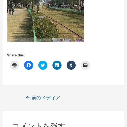
Share this:
ク
F
ク
ク
ク
ク
リ
a
リ
リ
リ
リ
ッ
c
ッ
ッ
ッ
ッ
ク
e
ク
ク
ク
ク
し
b
し
し
し
し
て
o
て
て
て
て
印
o
T
L
T
友
刷
k
w
i
u
達
(
で
i
n
m
に
投
←
前のメディア
新
共
t
k
b
メ
し
有
t
e
l
ー
稿
い
す
e
d
r
ル
ウ
る
r
I
で
で
ナ
ィ
に
で
n
共
リ
ン
は
共
で
有
ン
ビ
ド
ク
有
共
(
ク
ウ
リ
(
有
新
を
コメントを残す
で
ッ
新
(
し
送