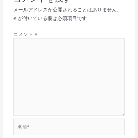
ゲ
開
ク
し
新
い
信
き
し
い
し
ウ
(
ー
メールアドレスが公開されることはありません。
ま
て
ウ
い
ィ
新
す
く
ィ
ウ
ン
し
シ
※
が付いている欄は必須項目です
)
だ
ン
ィ
ド
い
さ
ド
ン
ウ
ウ
ョ
い
ウ
ド
で
ィ
(
で
ウ
開
ン
コメント
※
ン
新
開
で
き
ド
し
き
開
ま
ウ
い
ま
き
す
で
ウ
す
ま
)
開
ィ
)
す
き
ン
)
ま
ド
す
ウ
)
で
開
き
ま
す
)
名
前