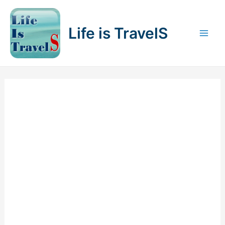
内
容
Life is TravelS
を
Mai
ス
キ
Men
ッ
プ