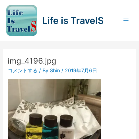
内
容
Life is TravelS
を
Mai
ス
キ
Men
ッ
プ
img_4196.jpg
コメントする
/ By
Shin
/
2019年7月6日