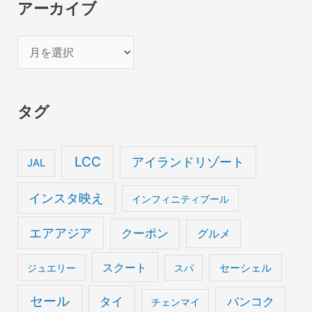
アーカイブ
ア
ー
カ
タグ
イ
ブ
LCC
アイランドリゾート
JAL
インスタ映え
インフィニティプール
エアアジア
クーポン
グルメ
スクート
セーシェル
ジュエリー
スパ
セール
タイ
バンコク
チェンマイ