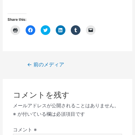
Share this:
ク
F
ク
ク
ク
ク
リ
a
リ
リ
リ
リ
ッ
c
ッ
ッ
ッ
ッ
ク
e
ク
ク
ク
ク
し
b
し
し
し
し
て
o
て
て
て
て
印
o
T
L
T
友
刷
k
w
i
u
達
(
で
i
n
m
に
投
←
前のメディア
新
共
t
k
b
メ
し
有
t
e
l
ー
稿
い
す
e
d
r
ル
ウ
る
r
I
で
で
ナ
ィ
に
で
n
共
リ
ン
は
共
で
有
ン
ビ
ド
ク
有
共
(
ク
ウ
リ
(
有
新
を
コメントを残す
で
ゲ
ッ
新
(
し
送
開
ク
し
新
い
信
き
し
い
し
ウ
(
ー
メールアドレスが公開されることはありません。
ま
て
ウ
い
ィ
新
す
く
ィ
ウ
ン
し
シ
※
が付いている欄は必須項目です
)
だ
ン
ィ
ド
い
さ
ド
ン
ウ
ウ
ョ
い
ウ
ド
で
ィ
(
で
ウ
開
ン
コメント
※
ン
新
開
で
き
ド