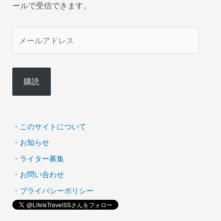
ールで受信できます。
メ
ー
ル
購読
ア
ド
レ
・
このサイトについて
ス
・
お知らせ
・
ライター募集
・
お問い合わせ
・
プライバシーポリシー