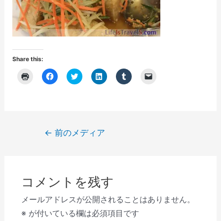
Share this:
ク
F
ク
ク
ク
ク
リ
a
リ
リ
リ
リ
ッ
c
ッ
ッ
ッ
ッ
ク
e
ク
ク
ク
ク
し
b
し
し
し
し
て
o
て
て
て
て
印
o
T
L
T
友
刷
k
w
i
u
達
(
で
i
n
m
に
投
←
前のメディア
新
共
t
k
b
メ
し
有
t
e
l
ー
稿
い
す
e
d
r
ル
ウ
る
r
I
で
で
ナ
ィ
に
で
n
共
リ
ン
は
共
で
有
ン
ビ
ド
ク
有
共
(
ク
ウ
リ
(
有
新
を
コメントを残す
で
ゲ
ッ
新
(
し
送
開
ク
し
新
い
信
き
し
い
し
ウ
(
ー
メールアドレスが公開されることはありません。
ま
て
ウ
い
ィ
新
す
く
ィ
ウ
ン
し
シ
※
が付いている欄は必須項目です
)
だ
ン
ィ
ド
い