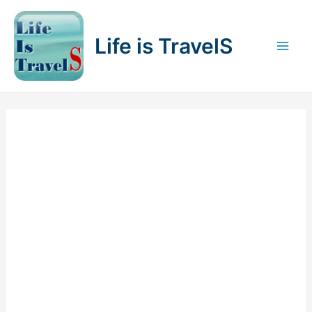
内
容
Life is TravelS
を
Mai
ス
キ
Men
ッ
プ