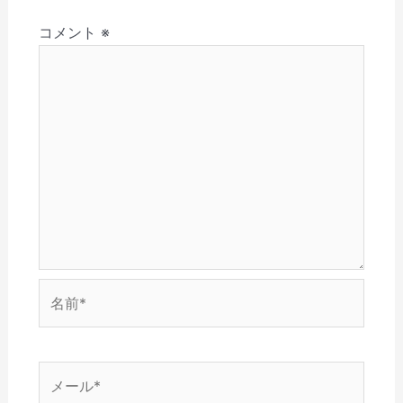
さ
ド
ン
ウ
ウ
ョ
い
ウ
ド
で
ィ
(
で
ウ
開
ン
コメント
※
ン
新
開
で
き
ド
し
き
開
ま
ウ
い
ま
き
す
で
ウ
す
ま
)
開
ィ
)
す
き
ン
)
ま
ド
す
ウ
)
で
開
き
ま
す
)
名
前
*
メ
ー