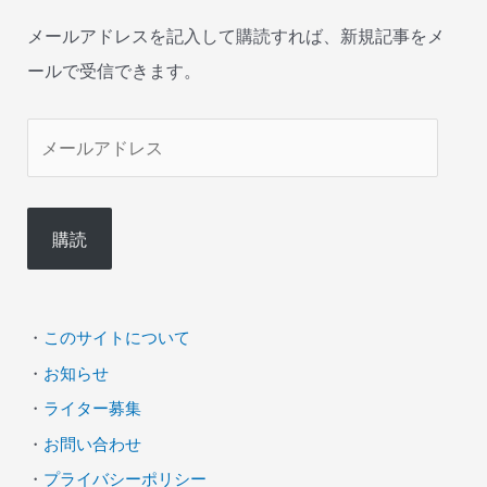
メールアドレスを記入して購読すれば、新規記事をメ
ールで受信できます。
メ
ー
ル
購読
ア
ド
レ
・
このサイトについて
ス
・
お知らせ
・
ライター募集
・
お問い合わせ
・
プライバシーポリシー