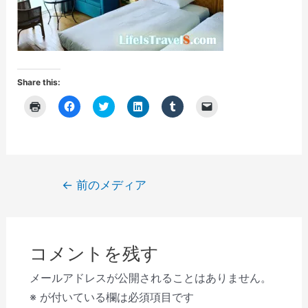
Share this:
ク
F
ク
ク
ク
ク
リ
a
リ
リ
リ
リ
ッ
c
ッ
ッ
ッ
ッ
ク
e
ク
ク
ク
ク
し
b
し
し
し
し
て
o
て
て
て
て
印
o
T
L
T
友
刷
k
w
i
u
達
(
で
i
n
m
に
投
←
前のメディア
新
共
t
k
b
メ
し
有
t
e
l
ー
稿
い
す
e
d
r
ル
ウ
る
r
I
で
で
ナ
ィ
に
で
n
共
リ
ン
は
共
で
有
ン
ビ
ド
ク
有
共
(
ク
ウ
リ
(
有
新
を
コメントを残す
で
ゲ
ッ
新
(
し
送
開
ク
し
新
い
信
き
し
い
し
ウ
(
ー
メールアドレスが公開されることはありません。
ま
て
ウ
い
ィ
新
す
く
ィ
ウ
ン
し
シ
※
が付いている欄は必須項目です
)
だ
ン
ィ
ド
い