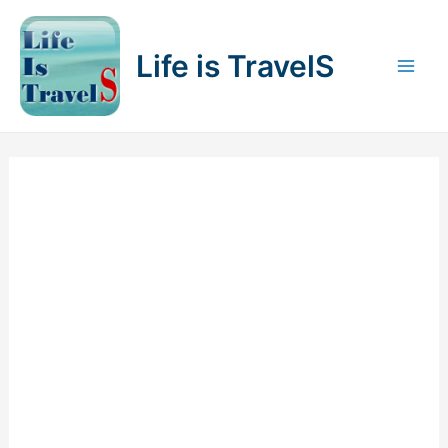
内
容
Life is TravelS
を
Mai
ス
キ
Men
ッ
プ