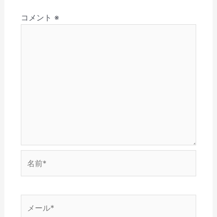
さ
ド
ン
ウ
ウ
ョ
い
ウ
ド
で
ィ
(
で
ウ
開
ン
コメント
※
ン
新
開
で
き
ド
し
き
開
ま
ウ
い
ま
き
す
で
ウ
す
ま
)
開
ィ
)
す
き
ン
)
ま
ド
す
ウ
)
で
開
き
ま
す
)
名
前
*
メ
ー