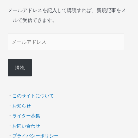
メールアドレスを記入して購読すれば、新規記事をメ
ールで受信できます。
メ
ー
ル
購読
ア
ド
レ
・
このサイトについて
ス
・
お知らせ
・
ライター募集
・
お問い合わせ
・
プライバシーポリシー