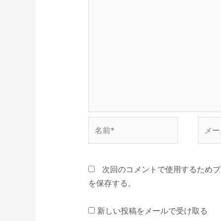
開
き
ま
す
)
名
メ
前
ー
*
ル
*
次回のコメントで使用するためブ
を保存する。
新しい投稿をメールで受け取る