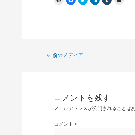
リ
a
リ
リ
リ
リ
ッ
c
ッ
ッ
ッ
ッ
ク
e
ク
ク
ク
ク
し
b
し
し
し
し
て
o
て
て
て
て
印
o
T
L
T
友
刷
k
w
i
u
達
(
で
i
n
m
に
新
共
t
k
b
メ
し
有
t
e
l
ー
い
す
e
d
r
ル
ウ
る
r
I
で
で
ィ
に
で
n
共
リ
投
ン
は
共
で
有
ン
←
前のメディア
ド
ク
有
共
(
ク
稿
ウ
リ
(
有
新
を
で
ッ
新
(
し
送
開
ク
し
新
い
信
ナ
き
し
い
し
ウ
(
ま
て
ウ
い
ィ
新
ビ
す
く
ィ
ウ
ン
し
)
だ
ン
ィ
ド
い
ゲ
さ
ド
ン
ウ
ウ
い
ウ
ド
で
ィ
ー
コメントを残す
(
で
ウ
開
ン
新
開
で
き
ド
シ
し
き
開
ま
ウ
メールアドレスが公開されることは
い
ま
き
す
で
ョ
ウ
す
ま
)
開
ィ
)
す
き
ン
ン
)
ま
コメント
※
ド
す
ウ
)
で