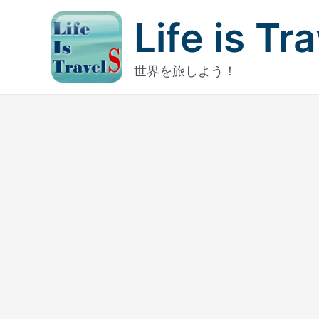
内
Life is Tr
容
を
ス
世界を旅しよう！
キ
ッ
プ