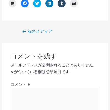
ク
F
ク
ク
ク
ク
リ
a
リ
リ
リ
リ
ッ
c
ッ
ッ
ッ
ッ
ク
e
ク
ク
ク
ク
し
b
し
し
し
し
て
o
て
て
て
て
印
o
T
L
T
友
刷
k
w
i
u
達
(
で
i
n
m
に
投
←
前のメディア
新
共
t
k
b
メ
し
有
t
e
l
ー
稿
い
す
e
d
r
ル
ウ
る
r
I
で
で
ナ
ィ
に
で
n
共
リ
ン
は
共
で
有
ン
ビ
ド
ク
有
共
(
ク
ウ
リ
(
有
新
を
コメントを残す
で
ゲ
ッ
新
(
し
送
開
ク
し
新
い
信
き
し
い
し
ウ
(
ー
メールアドレスが公開されることはありません。
ま
て
ウ
い
ィ
新
す
く
ィ
ウ
ン
し
シ
※
が付いている欄は必須項目です
)
だ
ン
ィ
ド
い
さ
ド
ン
ウ
ウ
ョ
い
ウ
ド
で
ィ
(
で
ウ
開
ン
コメント
※
ン
新
開
で
き
ド
し
き
開
ま
ウ
い
ま
き
す
で
ウ
す
ま
)
開
ィ
)
す
き
ン
)
ま
ド
す
ウ
)