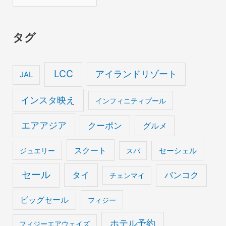
ー
カ
タグ
イ
ブ
LCC
アイランドリゾート
JAL
インスタ映え
インフィニティプール
エアアジア
クーポン
グルメ
スクート
セーシェル
ジュエリー
スパ
セール
タイ
バンコク
チェンマイ
ビッグセール
フィジー
ホテル予約
フィジーエアウェイズ