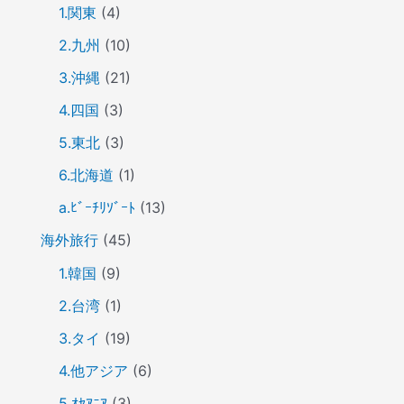
1.関東
(4)
2.九州
(10)
3.沖縄
(21)
4.四国
(3)
5.東北
(3)
6.北海道
(1)
a.ﾋﾞｰﾁﾘｿﾞｰﾄ
(13)
海外旅行
(45)
1.韓国
(9)
2.台湾
(1)
3.タイ
(19)
4.他アジア
(6)
5.ｵｾｱﾆｱ
(3)