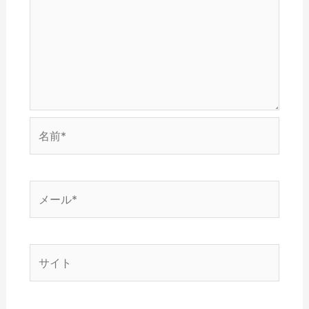
で
開
き
ま
す
)
名
前
*
メ
ー
ル
*
サ
イ
ト