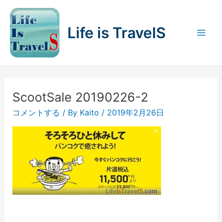
内
容
Life is TravelS
を
Mai
ス
キ
Men
ッ
プ
ScootSale 20190226-2
コメントする
/ By
Kaito
/
2019年2月26日