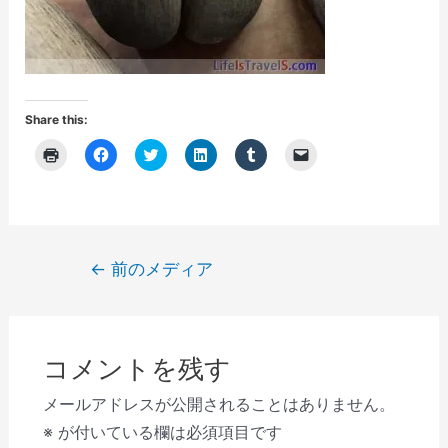
Share this:
ク
F
ク
ク
ク
ク
リ
a
リ
リ
リ
リ
ッ
c
ッ
ッ
ッ
ッ
ク
e
ク
ク
ク
ク
し
b
し
し
し
し
て
o
て
て
て
て
印
o
T
L
T
友
刷
k
w
i
u
達
(
で
i
n
m
に
投
←
前のメディア
新
共
t
k
b
メ
し
有
t
e
l
ー
稿
い
す
e
d
r
ル
ウ
る
r
I
で
で
ナ
ィ
に
で
n
共
リ
ン
は
共
で
有
ン
ビ
ド
ク
有
共
(
ク
ウ
リ
(
有
新
を
コメントを残す
で
ゲ
ッ
新
(
し
送
開
ク
し
新
い
信
き
し
い
し
ウ
(
ー
メールアドレスが公開されることはありません。
ま
て
ウ
い
ィ
新
す
く
ィ
ウ
ン
し
シ
※
が付いている欄は必須項目です
)
だ
ン
ィ
ド
い