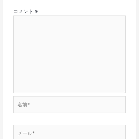
さ
ド
ン
ウ
ウ
ョ
い
ウ
ド
で
ィ
(
で
ウ
開
ン
コメント
※
ン
新
開
で
き
ド
し
き
開
ま
ウ
い
ま
き
す
で
ウ
す
ま
)
開
ィ
)
す
き
ン
)
ま
ド
す
ウ
)
で
開
き
ま
す
)
名
前
*
メ
ー