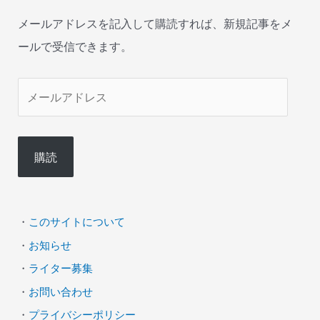
メールアドレスを記入して購読すれば、新規記事をメ
ールで受信できます。
メ
ー
ル
購読
ア
ド
レ
・
このサイトについて
ス
・
お知らせ
・
ライター募集
・
お問い合わせ
・
プライバシーポリシー