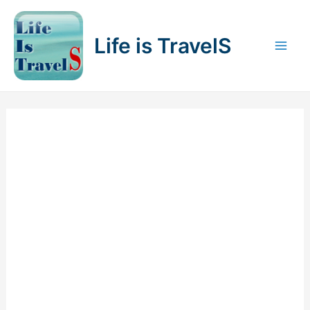
内
容
Life is TravelS
を
Mai
ス
キ
Men
ッ
プ