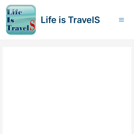
内
容
Life is TravelS
を
Mai
ス
キ
Men
ッ
プ