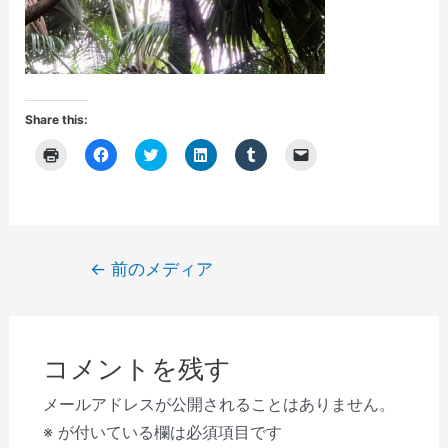
Share this:
ク
F
ク
ク
ク
ク
リ
a
リ
リ
リ
リ
ッ
c
ッ
ッ
ッ
ッ
ク
e
ク
ク
ク
ク
し
b
し
し
し
し
て
o
て
て
て
て
印
o
T
L
T
友
刷
k
w
i
u
達
(
で
i
n
m
に
投
←
前のメディア
新
共
t
k
b
メ
し
有
t
e
l
ー
稿
い
す
e
d
r
ル
ウ
る
r
I
で
で
ナ
ィ
に
で
n
共
リ
ン
は
共
で
有
ン
ビ
ド
ク
有
共
(
ク
ウ
リ
(
有
新
を
コメントを残す
で
ゲ
ッ
新
(
し
送
開
ク
し
新
い
信
き
し
い
し
ウ
(
ー
メールアドレスが公開されることはありません。
ま
て
ウ
い
ィ
新
す
く
ィ
ウ
ン
し
シ
※
が付いている欄は必須項目です
)
だ
ン
ィ
ド
い