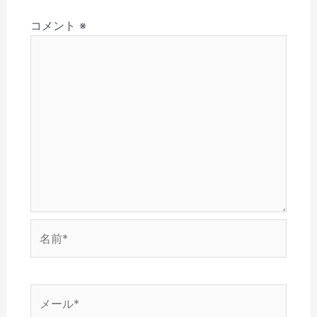
さ
ド
ン
ウ
ウ
ョ
い
ウ
ド
で
ィ
(
で
ウ
開
ン
コメント
※
ン
新
開
で
き
ド
し
き
開
ま
ウ
い
ま
き
す
で
ウ
す
ま
)
開
ィ
)
す
き
ン
)
ま
ド
す
ウ
)
で
開
き
ま
す
)
名
前
*
メ
ー