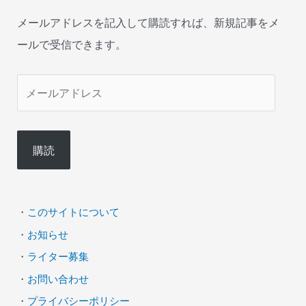
メールアドレスを記入して購読すれば、新規記事をメ
ールで受信できます。
メ
ー
ル
購読
ア
ド
レ
・
このサイトについて
ス
・
お知らせ
・
ライター募集
・
お問い合わせ
・
プライバシーポリシー