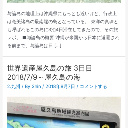
与論島の地理上は沖縄県にもっとも近いけど、行政上
は奄美諸島の最南端の島となっている。 東洋の真珠と
も呼ばれるこの島に3泊4日滞在してきたので、その旅
レポ。 ■与論島の概要 沖縄が米国から日本に返還され
る前まで、与論島は日 […]
世界遺産屋久島の旅 3日目
2018/7/9～屋久島の海
2.九州
/ By
Shin
/
2018年8月7日
/
コメントする