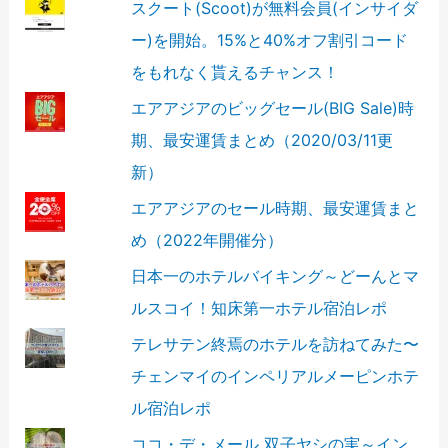
スクート(Scoot)が無料会員(インサイダ
ー)を開始。15%と40%オフ割引コード
をもれなく貰えるチャンス！
エアアジアのビッグセール(BIG Sale)時
期、最安運賃まとめ（2020/03/11更
新）
エアアジアのセール時期、最安運賃まと
め（2022年開催分）
日本一のホテルバイキング～どーんとマ
ルスコイ！知床第一ホテル宿泊レポ
テレサテン終焉のホテルを訪ねてみた〜
チェンマイのインペリアルメーピンホテ
ル宿泊レポ
ココ・デ・メール 双子ヤシの実～イン