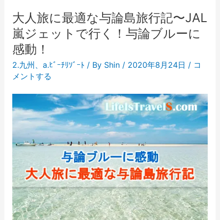
大人旅に最適な与論島旅行記〜JAL
嵐ジェットで行く！与論ブルーに
感動！
2.九州
、
a.ﾋﾞｰﾁﾘｿﾞｰﾄ
/ By
Shin
/
2020年8月24日
/
コ
メントする