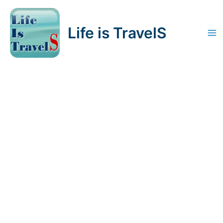
内
容
Life is TravelS
を
Ma
ス
キ
Me
ッ
プ