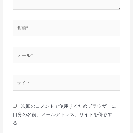
名
前
*
メ
ー
ル
*
サ
イ
ト
次回のコメントで使用するためブラウザーに
自分の名前、メールアドレス、サイトを保存す
る。