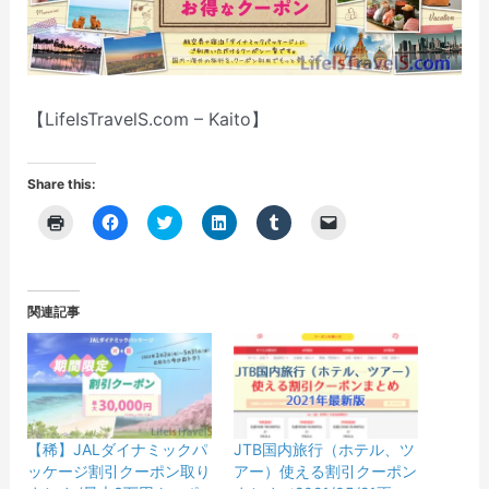
【LifeIsTravelS.com – Kaito】
Share this:
ク
F
ク
ク
ク
ク
リ
a
リ
リ
リ
リ
ッ
c
ッ
ッ
ッ
ッ
ク
e
ク
ク
ク
ク
し
b
し
し
し
し
て
o
て
て
て
て
印
o
T
L
T
友
関連記事
刷
k
w
i
u
達
(
で
i
n
m
に
新
共
t
k
b
メ
し
有
t
e
l
ー
い
す
e
d
r
ル
ウ
る
r
I
で
で
ィ
に
で
n
共
リ
ン
は
共
で
有
ン
ド
ク
有
共
(
ク
ウ
リ
(
有
新
を
【稀】JALダイナミックパ
JTB国内旅行（ホテル、ツ
で
ッ
新
(
し
送
ッケージ割引クーポン取り
アー）使える割引クーポン
開
ク
し
新
い
信
き
し
い
し
ウ
(