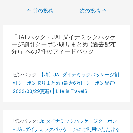
投
←
前の投稿
次の投稿
→
稿
ナ
ビ
「JALパック・JALダイナミックパッケ
ゲ
ージ割引クーポン取りまとめ (過去配布
ー
分)」への2件のフィードバック
シ
ョ
ピンバック:
【稀】JALダイナミックパッケージ割
ン
引クーポン取りまとめ (最大6万円クーポン配布中
2022/03/29更新) | Life is TravelS
ピンバック:
Jalダイナミックパッケージクーポン
- JALダイナミックパッケージにご利用いただける