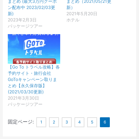
まとめ (最大3万円クーポ
まとめ（2021/05/21更
ま
て
ウ
い
ィ
新
ン配布中 2023/02/03更
新）
す
く
ィ
ウ
ン
し
)
だ
ン
ィ
ド
い
新)
2021年5月20日
さ
ド
ン
ウ
ウ
2023年2月3日
ホテル
い
ウ
ド
で
ィ
(
で
ウ
開
ン
パッケージツアー
新
開
で
き
ド
し
き
開
ま
ウ
い
ま
き
す
で
ウ
す
ま
)
開
ィ
)
す
き
ン
)
ま
ド
す
ウ
)
で
開
【Go To トラベル攻略】各
き
ま
予約サイト・旅行会社
す
GoToキャンペーン取りま
)
とめ【永久保存版】
(2021/03/30更新)
2021年3月30日
パッケージツアー
固定ページ:
1
2
3
4
5
6