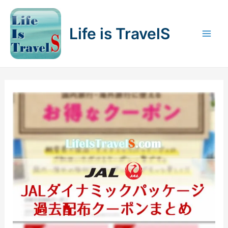
内
容
Life is TravelS
を
Mai
ス
キ
Men
ッ
プ