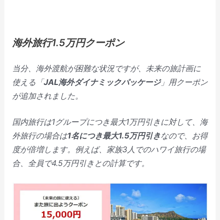
海外旅行1.5万円クーポン
当分、海外渡航が困難な状況ですが、未来の旅計画に
使える「
JAL海外ダイナミックパッケージ
」用クーポン
が追加されました。
国内旅行は1グループにつき最大1万円引きに対して、海
外旅行の場合は
1名につき最大1.5万円引き
なので、お得
度が倍増します。例えば、家族3人でのハワイ旅行の場
合、全員で4.5万円引きとの計算です。