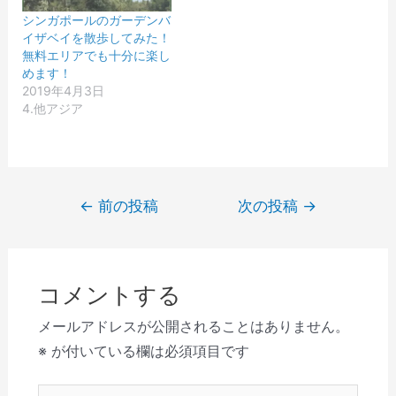
ン
)
ま
ド
す
シンガポールのガーデンバ
ウ
)
で
イザベイを散歩してみた！
開
無料エリアでも十分に楽し
き
ま
めます！
す
2019年4月3日
)
4.他アジア
投
←
前の投稿
次の投稿
→
稿
ナ
ビ
コメントする
ゲ
ー
メールアドレスが公開されることはありません。
シ
※
が付いている欄は必須項目です
ョ
こ