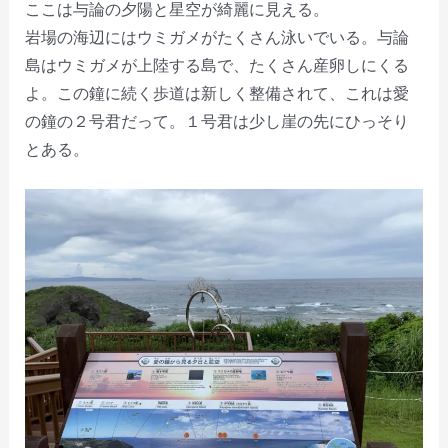
ここは与論の夕陽と星空が綺麗に見える。
岩場の海辺にはウミガメがたくさん泳いでいる。与論
島はウミガメが上陸する島で、たくさん産卵しにくる
よ。この鐘に続く歩道は新しく整備されて、これは愛
の鐘の２号君だって。１号君は少し崖の先にひっそり
とある。