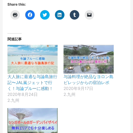
Share this:
ク
F
ク
ク
ク
ク
リ
a
リ
リ
リ
リ
ッ
c
ッ
ッ
ッ
ッ
ク
e
ク
ク
ク
ク
し
b
し
し
し
し
て
o
て
て
て
て
印
o
T
L
T
友
関連記事
刷
k
w
i
u
達
(
で
i
n
m
に
新
共
t
k
b
メ
し
有
t
e
l
ー
い
す
e
d
r
ル
ウ
る
r
I
で
で
ィ
に
で
n
共
リ
ン
は
共
で
有
ン
ド
ク
有
共
(
ク
ウ
リ
(
有
新
を
大人旅に最適な与論島旅行
与論料理が絶品なヨロン島
で
ッ
新
(
し
送
記〜JAL嵐ジェットで行
ビレッジからの宿泊レポ
開
ク
し
新
い
信
き
し
い
し
ウ
(
く！与論ブルーに感動！
2020年9月17日
ま
て
ウ
い
ィ
新
2020年8月24日
2.九州
す
く
ィ
ウ
ン
し
)
だ
ン
ィ
ド
い
2.九州
さ
ド
ン
ウ
ウ
い
ウ
ド
で
ィ
(
で
ウ
開
ン
新
開
で
き
ド
し
き
開
ま
ウ
い
ま
き
す
で
ウ
す
ま
)
開
ィ
)
す
き