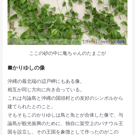
ここの砂の中に亀ちゃんのたまごが
■かりゆしの像
沖縄の最北端の辺戸岬にもある像。
相互が同じ方向に向き合っている。
これは与論島と沖縄の国頭村との友好のシンボルから
建てられたとのこと。
そもそもこのかりゆしは鳥と魚とが合体した像で、与
論島が観光振興のために、独自に架空上のパナウル王
国を設立し、その王国を象徴として作ったのがこの