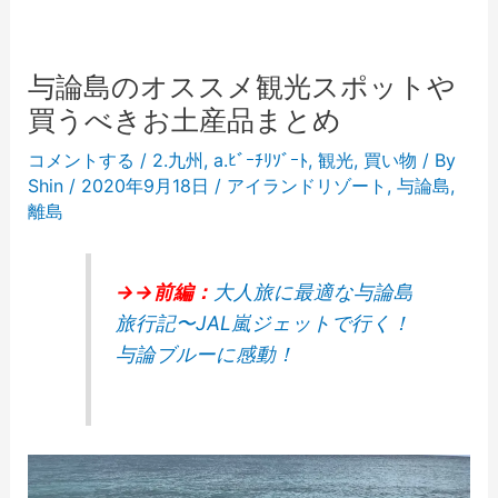
与論島のオススメ観光スポットや
買うべきお土産品まとめ
コメントする
/
2.九州
,
a.ﾋﾞｰﾁﾘｿﾞｰﾄ
,
観光
,
買い物
/ By
Shin
/
2020年9月18日
/
アイランドリゾート
,
与論島
,
離島
→→前編：
大人旅に最適な与論島
旅行記〜JAL嵐ジェットで行く！
与論ブルーに感動！