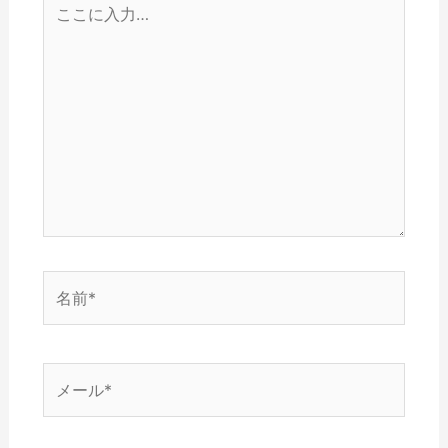
ン
こ
に
入
力…
名
前
*
メ
ー
ル