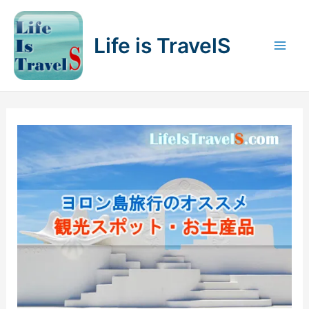
内
容
Life is TravelS
を
Mai
ス
キ
Men
ッ
プ