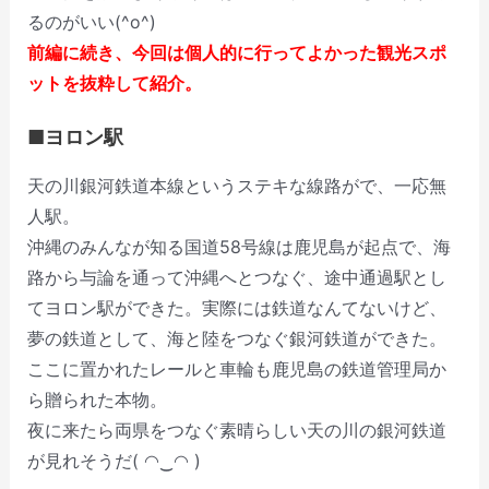
るのがいい(^o^)
前編
に続き、今回は個人的に行ってよかった観光スポ
ットを抜粋して紹介。
■ヨロン駅
天の川銀河鉄道本線というステキな線路がで、一応無
人駅。
沖縄のみんなが知る国道58号線は鹿児島が起点で、海
路から与論を通って沖縄へとつなぐ、途中通過駅とし
てヨロン駅ができた。実際には鉄道なんてないけど、
夢の鉄道として、海と陸をつなぐ銀河鉄道ができた。
ここに置かれたレールと車輪も鹿児島の鉄道管理局か
ら贈られた本物。
夜に来たら両県をつなぐ素晴らしい天の川の銀河鉄道
が見れそうだ( ◠‿◠ )