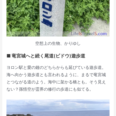
空想上の生物、かりゆし
■ 竜宮城へと続く尾道(ビドウ)遊歩道
ヨロン駅と愛の鐘のどちらからも延びている遊歩道。
海へ向かう遊歩道とも言われるように、まるで竜宮城
とつながる道のよう。海中に架かる橋とも。そう見え
ない？孫悟空が霊界の修行の歩道にも似てる。