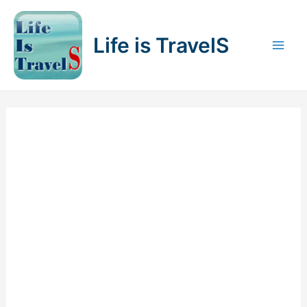
内
容
Life is TravelS
を
Mai
ス
キ
Men
ッ
プ