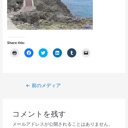
Share this:
ク
F
ク
ク
ク
ク
リ
a
リ
リ
リ
リ
ッ
c
ッ
ッ
ッ
ッ
ク
e
ク
ク
ク
ク
し
b
し
し
し
し
て
o
て
て
て
て
印
o
T
L
T
友
刷
k
w
i
u
達
(
で
i
n
m
に
投
←
前のメディア
新
共
t
k
b
メ
し
有
t
e
l
ー
稿
い
す
e
d
r
ル
ウ
る
r
I
で
で
ナ
ィ
に
で
n
共
リ
ン
は
共
で
有
ン
ビ
ド
ク
有
共
(
ク
ウ
リ
(
有
新
を
コメントを残す
で
ゲ
ッ
新
(
し
送
開
ク
し
新
い
信
き
し
い
し
ウ
(
ー
メールアドレスが公開されることはありません。
ま
て
ウ
い
ィ
新