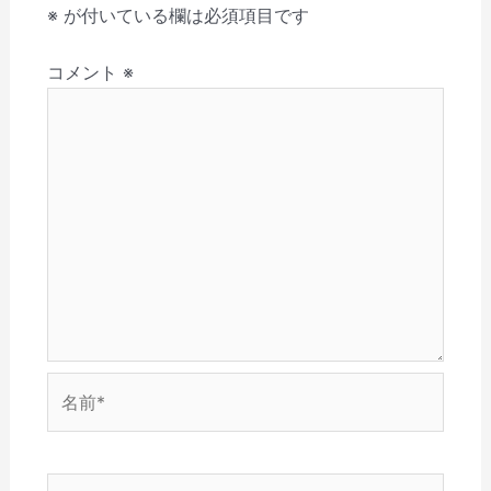
す
く
ィ
ウ
ン
し
シ
※
が付いている欄は必須項目です
)
だ
ン
ィ
ド
い
さ
ド
ン
ウ
ウ
ョ
い
ウ
ド
で
ィ
(
で
ウ
開
ン
コメント
※
ン
新
開
で
き
ド
し
き
開
ま
ウ
い
ま
き
す
で
ウ
す
ま
)
開
ィ
)
す
き
ン
)
ま
ド
す
ウ
)
で
開
き
ま
す
)
名
前
*
メ