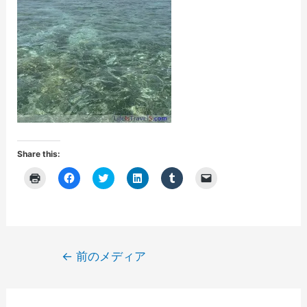
Share this:
ク
F
ク
ク
ク
ク
リ
a
リ
リ
リ
リ
ッ
c
ッ
ッ
ッ
ッ
ク
e
ク
ク
ク
ク
し
b
し
し
し
し
て
o
て
て
て
て
印
o
T
L
T
友
刷
k
w
i
u
達
(
で
i
n
m
に
投
←
前のメディア
新
共
t
k
b
メ
し
有
t
e
l
ー
稿
い
す
e
d
r
ル
ウ
る
r
I
で
で
ナ
ィ
に
で
n
共
リ
ン
は
共
で
有
ン