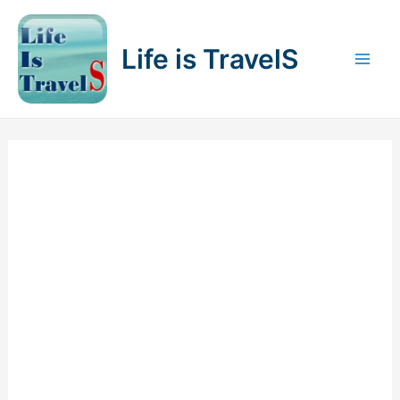
内
容
Life is TravelS
を
Mai
ス
キ
Men
ッ
プ