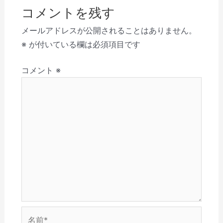
ビ
ド
ク
有
共
(
ク
ウ
リ
(
有
新
を
コメントを残す
で
ゲ
ッ
新
(
し
送
開
ク
し
新
い
信
き
し
い
し
ウ
(
ー
メールアドレスが公開されることはありません。
ま
て
ウ
い
ィ
新
す
く
ィ
ウ
ン
し
シ
※
が付いている欄は必須項目です
)
だ
ン
ィ
ド
い
さ
ド
ン
ウ
ウ
ョ
い
ウ
ド
で
ィ
(
で
ウ
開
ン
コメント
※
ン
新
開
で
き
ド
し
き
開
ま
ウ
い
ま
き
す
で
ウ
す
ま
)
開
ィ
)
す
き
ン
)
ま
ド
す
ウ
)
で
開
き
ま
す
)
名