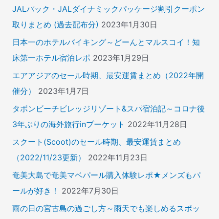
JALパック・JALダイナミックパッケージ割引クーポン
取りまとめ (過去配布分)
2023年1月30日
日本一のホテルバイキング～どーんとマルスコイ！知
床第一ホテル宿泊レポ
2023年1月29日
エアアジアのセール時期、最安運賃まとめ（2022年開
催分）
2023年1月7日
タボンビーチビレッジリゾート&スパ宿泊記～コロナ後
3年ぶりの海外旅行inプーケット
2022年11月28日
スクート(Scoot)のセール時期、最安運賃まとめ
（2022/11/23更新）
2022年11月23日
奄美大島で奄美マベパール購入体験レポ★メンズもパ
ールが好き！
2022年7月30日
雨の日の宮古島の過ごし方～雨天でも楽しめるスポッ