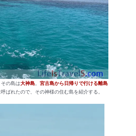
、その島は
大神島
。
宮古島から日帰りで行ける離島
は呼ばれたので、その神様の住む島を紹介する。