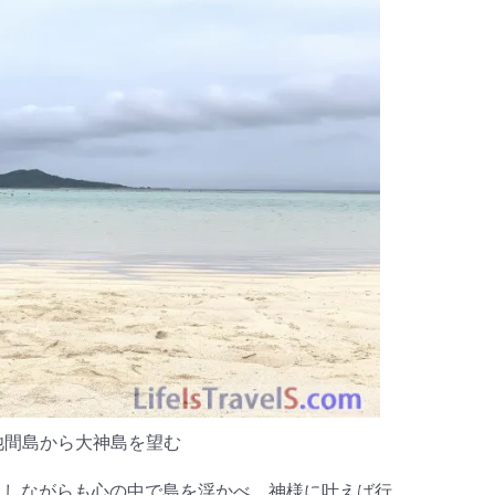
池間島から大神島を望む
としながらも心の中で島を浮かべ、神様に叶えば行