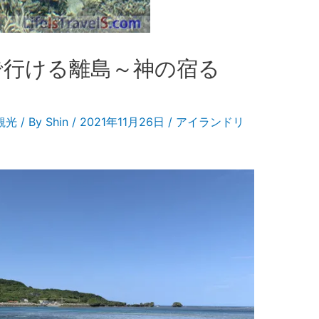
で行ける離島～神の宿る
観光
/ By
Shin
/
2021年11月26日
/
アイランドリ