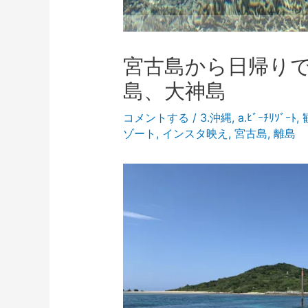
宮古島から日帰り
島、大神島
コメントする
/
3.沖縄
,
a.ﾋﾞｰﾁﾘｿﾞｰﾄ
,
ゾート
,
インスタ映え
,
宮古島
,
離島