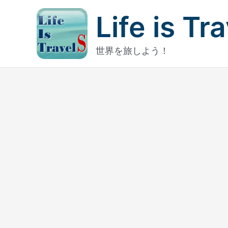
内
Life is Tr
容
を
ス
世界を旅しよう！
キ
ッ
プ