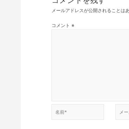
コメントを残す
新
開
で
き
ド
シ
し
き
開
ま
ウ
メールアドレスが公開されることは
い
ま
き
す
で
ョ
ウ
す
ま
)
開
ィ
)
す
き
ン
ン
)
ま
コメント
※
ド
す
ウ
)
で
開
き
ま
す
)
名
メ
前
ー
*
ル