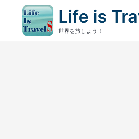
内
Life is Tr
容
を
ス
世界を旅しよう！
キ
ッ
プ