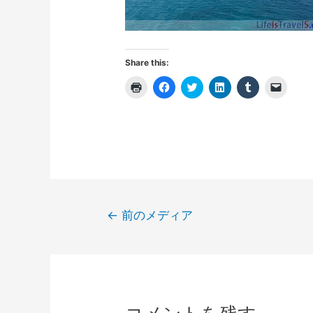
Share this:
ク
F
ク
ク
ク
ク
リ
a
リ
リ
リ
リ
ッ
c
ッ
ッ
ッ
ッ
ク
e
ク
ク
ク
ク
し
b
し
し
し
し
て
o
て
て
て
て
印
o
T
L
T
友
刷
k
w
i
u
達
(
で
i
n
m
に
新
共
t
k
b
メ
し
有
t
e
l
ー
い
す
e
d
r
ル
ウ
る
r
I
で
で
ィ
に
で
n
共
リ
投
ン
は
共
で
有
ン
←
前のメディア
ド
ク
有
共
(
ク
稿
ウ
リ
(
有
新
を
で
ッ
新
(
し
送
開
ク
し
新
い
信
ナ
き
し
い
し
ウ
(
ま
て
ウ
い
ィ
新
ビ
す
く
ィ
ウ
ン
し
)
だ
ン
ィ
ド
い
ゲ
さ
ド
ン
ウ
ウ
い
ウ
ド
で
ィ
ー
(
で
ウ
開
ン