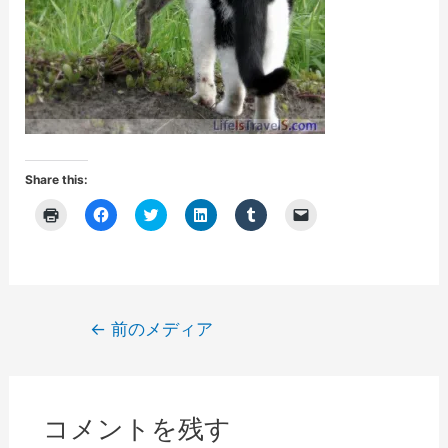
Share this:
ク
F
ク
ク
ク
ク
リ
a
リ
リ
リ
リ
ッ
c
ッ
ッ
ッ
ッ
ク
e
ク
ク
ク
ク
し
b
し
し
し
し
て
o
て
て
て
て
印
o
T
L
T
友
刷
k
w
i
u
達
(
で
i
n
m
に
投
←
前のメディア
新
共
t
k
b
メ
し
有
t
e
l
ー
稿
い
す
e
d
r
ル
ウ
る
r
I
で
で
ナ
ィ
に
で
n
共
リ
ン
は
共
で
有
ン
ビ
ド
ク
有
共
(
ク
ウ
リ
(
有
新
を
コメントを残す
で
ゲ
ッ
新
(
し
送
開
ク
し
新
い
信