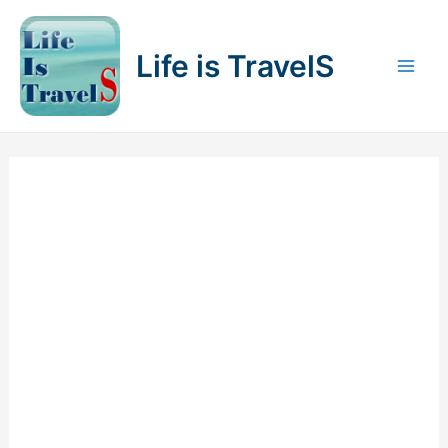
内
容
Life is TravelS
を
Mai
ス
キ
Men
ッ
プ