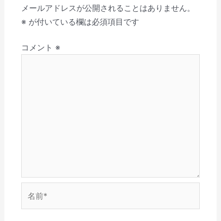
き
し
い
し
ウ
(
ー
メールアドレスが公開されることはありません。
ま
て
ウ
い
ィ
新
す
く
ィ
ウ
ン
し
シ
※
が付いている欄は必須項目です
)
だ
ン
ィ
ド
い
さ
ド
ン
ウ
ウ
ョ
い
ウ
ド
で
ィ
(
で
ウ
開
ン
コメント
※
ン
新
開
で
き
ド
し
き
開
ま
ウ
い
ま
き
す
で
ウ
す
ま
)
開
ィ
)
す
き
ン
)
ま
ド
す
ウ
)
で
開
き
ま
す
)
名
前
*