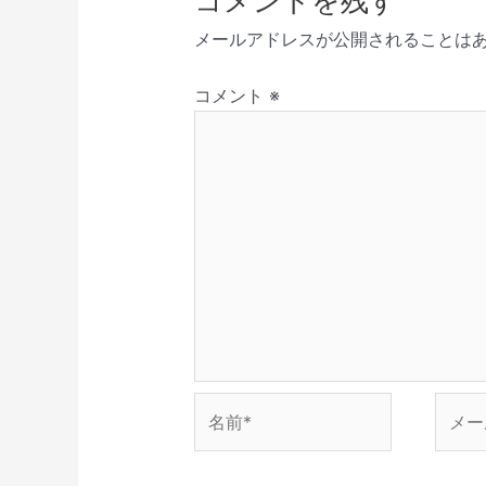
コメントを残す
新
開
で
き
ド
シ
し
き
開
ま
ウ
メールアドレスが公開されることは
い
ま
き
す
で
ョ
ウ
す
ま
)
開
ィ
)
す
き
ン
ン
)
ま
コメント
※
ド
す
ウ
)
で
開
き
ま
す
)
名
メ
前
ー
*
ル