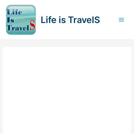
内
容
Life is TravelS
を
Mai
ス
キ
Men
ッ
プ