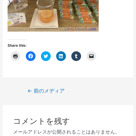
Share this:
ク
F
ク
ク
ク
ク
リ
a
リ
リ
リ
リ
ッ
c
ッ
ッ
ッ
ッ
ク
e
ク
ク
ク
ク
し
b
し
し
し
し
て
o
て
て
て
て
印
o
T
L
T
友
刷
k
w
i
u
達
(
で
i
n
m
に
投
←
前のメディア
新
共
t
k
b
メ
し
有
t
e
l
ー
稿
い
す
e
d
r
ル
ウ
る
r
I
で
で
ナ
ィ
に
で
n
共
リ
ン
は
共
で
有
ン
ビ
ド
ク
有
共
(
ク
ウ
リ
(
有
新
を
コメントを残す
で
ゲ
ッ
新
(
し
送
開
ク
し
新
い
信
き
し
い
し
ウ
(
ー
メールアドレスが公開されることはありません。
ま
て
ウ
い
ィ
新