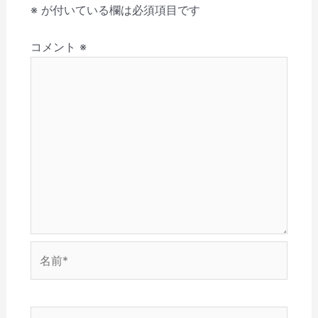
す
く
ィ
ウ
ン
し
シ
※
が付いている欄は必須項目です
)
だ
ン
ィ
ド
い
さ
ド
ン
ウ
ウ
ョ
い
ウ
ド
で
ィ
(
で
ウ
開
ン
コメント
※
ン
新
開
で
き
ド
し
き
開
ま
ウ
い
ま
き
す
で
ウ
す
ま
)
開
ィ
)
す
き
ン
)
ま
ド
す
ウ
)
で
開
き
ま
す
)
名
前
*
メ