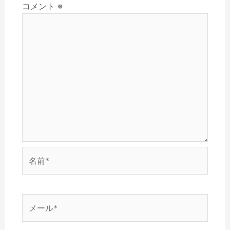
(
で
ウ
開
ン
コメント
※
ン
新
開
で
き
ド
し
き
開
ま
ウ
い
ま
き
す
で
ウ
す
ま
)
開
ィ
)
す
き
ン
)
ま
ド
す
ウ
)
で
開
き
ま
す
)
名
前
*
メ
ー
ル