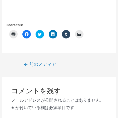
Share this:
ク
F
ク
ク
ク
ク
リ
a
リ
リ
リ
リ
ッ
c
ッ
ッ
ッ
ッ
ク
e
ク
ク
ク
ク
し
b
し
し
し
し
て
o
て
て
て
て
印
o
T
L
T
友
刷
k
w
i
u
達
(
で
i
n
m
に
投
←
前のメディア
新
共
t
k
b
メ
し
有
t
e
l
ー
稿
い
す
e
d
r
ル
ウ
る
r
I
で
で
ナ
ィ
に
で
n
共
リ
ン
は
共
で
有
ン
ビ
ド
ク
有
共
(
ク
ウ
リ
(
有
新
を
コメントを残す
で
ゲ
ッ
新
(
し
送
開
ク
し
新
い
信
き
し
い
し
ウ
(
ー
メールアドレスが公開されることはありません。
ま
て
ウ
い
ィ
新
す
く
ィ
ウ
ン
し
シ
※
が付いている欄は必須項目です
)
だ
ン
ィ
ド
い
さ
ド
ン
ウ
ウ
ョ
い
ウ
ド
で
ィ