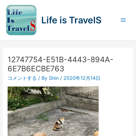
内
容
Life is TravelS
を
Mai
ス
キ
Men
ッ
プ
12747754-E51B-4443-894A-
6E7B6ECBE763
コメントする
/ By
Shin
/
2020年12月14日