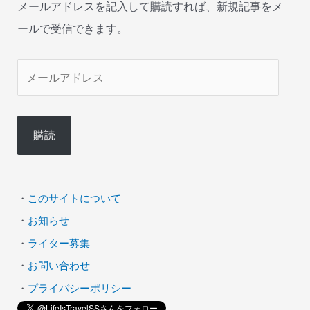
メールアドレスを記入して購読すれば、新規記事をメ
ールで受信できます。
メ
ー
ル
購読
ア
ド
レ
・
このサイトについて
ス
・
お知らせ
・
ライター募集
・
お問い合わせ
・
プライバシーポリシー